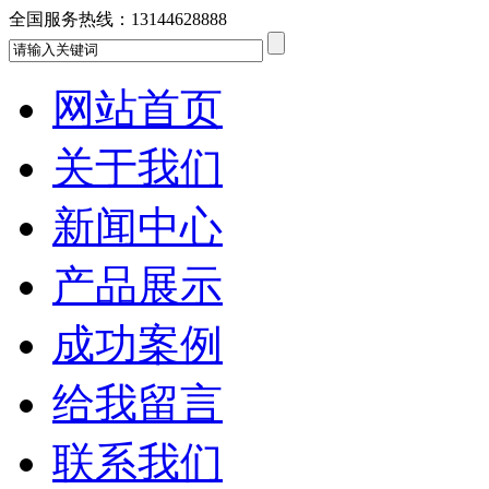
全国服务热线：
13144628888
网站首页
关于我们
新闻中心
产品展示
成功案例
给我留言
联系我们