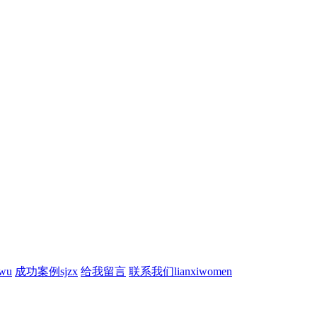
uwu
成功案例
sjzx
给我留言
联系我们
lianxiwomen