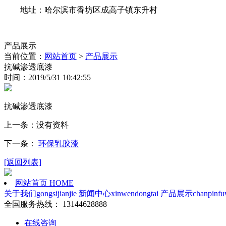
地址：哈尔滨市香坊区成高子镇东升村
产品展示
当前位置：
网站首页
>
产品展示
抗碱渗透底漆
时间：2019/5/31 10:42:55
抗碱渗透底漆
上一条：
没有资料
下一条：
环保乳胶漆
[返回列表]
网站首页
HOME
关于我们
gongsijianjie
新闻中心
xinwendongtai
产品展示
chanpinf
全国服务热线：
13144628888
在线咨询