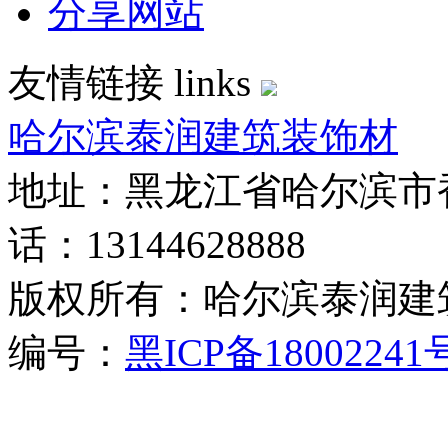
分享网站
友情链接
links
哈尔滨泰润建筑装饰材
地址：黑龙江省哈尔滨市
话：13144628888
版权所有：哈尔滨泰润建筑
编号：
黑ICP备18002241