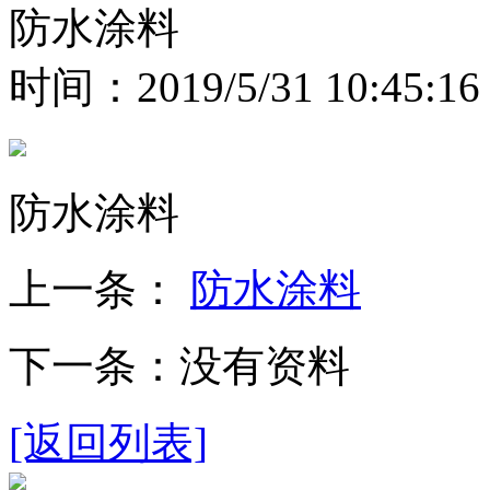
防水涂料
时间：2019/5/31 10:45:16
防水涂料
上一条：
防水涂料
下一条：
没有资料
[返回列表]